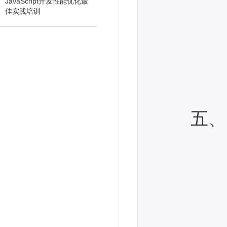
JavaScript开发性能优化最
佳实践培训
处理S
创建
设置命
设置
运行
五、 
关系数
Jav
Hibe
Hibe
映射