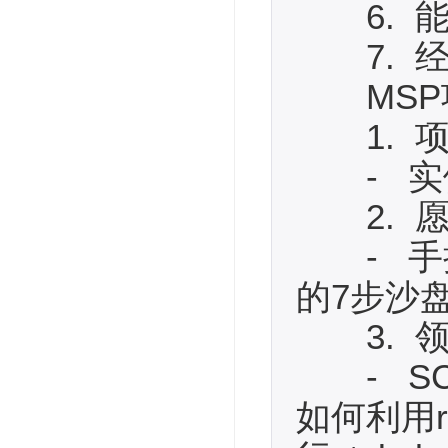
6. 能
7. 经
MSP项
1. 项
- 实例
2. 愿
- 手把手
的7步沙
3. 领
- SCOT
如何利用rel