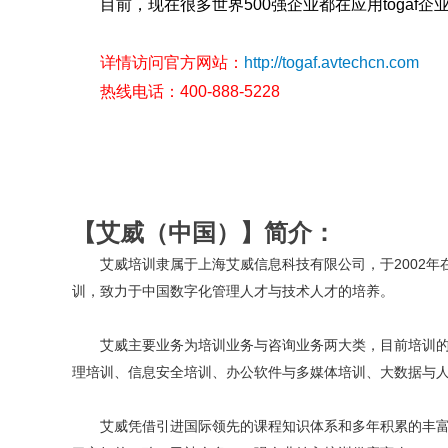
目前，现在很多世界
500
强企业都在应用
togaf
企
详情访问官方网站：
http://togaf.avtechcn.com
热线电话：
400-888-5228
【艾威（中国）】简介：
艾威培训隶属于上海艾威信息科技有限公司，于2002年
训，致力于中国数字化管理人才与技术人才的培养。
艾威主要业务为培训业务与咨询业务两大类，目前培训的
理培训、信息安全培训、办公软件与多媒体培训、大数据与人工
艾威凭借引进国际领先的课程知识体系和多年积累的丰富