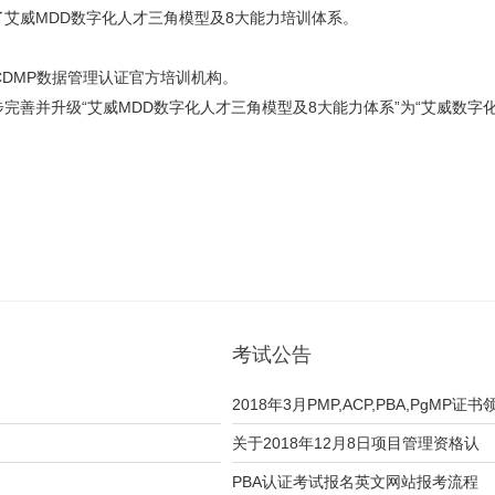
了艾威MDD数字化人才三角模型及8大能力培训体系。
P/CDMP数据管理认证官方培训机构。
完善并升级“艾威MDD数字化人才三角模型及8大能力体系”为“艾威数字化
考试公告
2018年3月PMP,ACP,PBA,PgMP证
关于2018年12月8日项目管理资格认
PBA认证考试报名英文网站报考流程