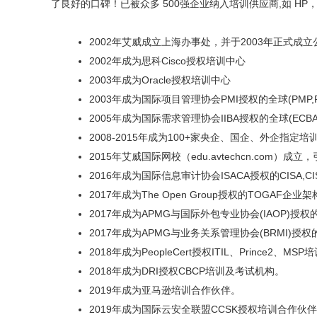
了良好的口碑！已被众多 500强企业纳入培训供应商,如 HP
2002年艾威成立上海办事处，并于2003年正式成
2002年成为思科Cisco授权培训中心
2003年成为Oracle授权培训中心
2003年成为国际项目管理协会PMI授权的全球(PMP,PG
2005年成为国际需求管理协会IIBA授权的全球(ECBA,
2008-2015年成为100+家央企、国企、外企
2015年艾威国际网校（edu.avtechcn.com）
2016年成为国际信息审计协会ISACA授权的CISA,CISM
2017年成为The Open Group授权的TOGAF
2017年成为APMG与国际外包专业协会(IAOP)授权的外包治
2017年成为APMG与业务关系管理协会(BRMI)授权
2018年成为PeopleCert授权ITIL、Prince2、M
2018年成为DRI授权CBCP培训及考试机构。
2019年成为亚马逊培训合作伙伴。
2019年成为国际云安全联盟CCSK授权培训合作伙