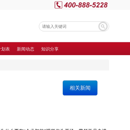
计划表
新闻动态
知识分享
相关新闻