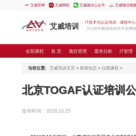
艾威官网
艾威网校
艾威微信公众号
艾威微信视
IT技术与认证培训 · 课程中心 · C
艾威培训
办公软件|数据库|软件开发|网
全部课程
首 页
项目管理
需求分析
IT管理
当前位置:
艾威培训主页
>
新闻动态
>
往期课程
>
北京TOGAF认证培训
发布时间：2018.10.25