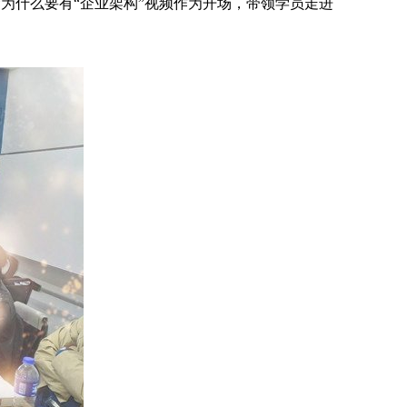
“为什么要有“企业架构”视频作为开场，带领学员走进