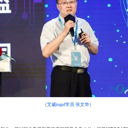
（艾威togaf学员 张文华）
！